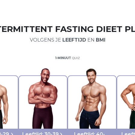
TERMITTENT FASTING DIEET P
VOLGENS JE
LEEFTIJD
EN
BMI
1-MINUUT
QUIZ
8-29
Leeftijd: 30-39
Leeftijd: 40-
Leeft